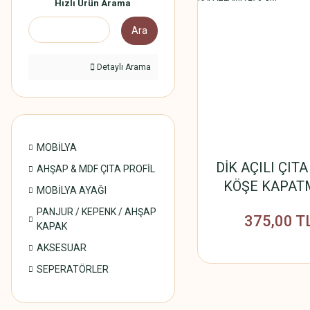
Hızlı Ürün Arama
Ara
Detaylı Arama
MOBİLYA
DİK AÇILI ÇIT
AHŞAP & MDF ÇITA PROFİL
KÖŞE KAPAT
MOBİLYA AYAĞI
KAPAZLAMA 2
PANJUR / KEPENK / AHŞAP
375,00 T
KAPAK
AKSESUAR
SEPERATÖRLER