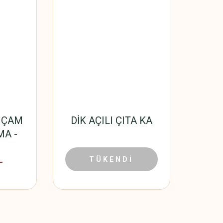
A ÇAM
DİK AÇILI ÇITA KA
MA -
70 CM
L
0,01 TL
TÜKENDİ