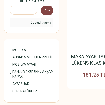
Hızlı Ürün Arama
Ara
Detaylı Arama
MOBİLYA
MASA AYAK TA
AHŞAP & MDF ÇITA PROFİL
LÜKENS KLASİK
MOBİLYA AYAĞI
PANJUR / KEPENK / AHŞAP
181,25 T
KAPAK
AKSESUAR
SEPERATÖRLER