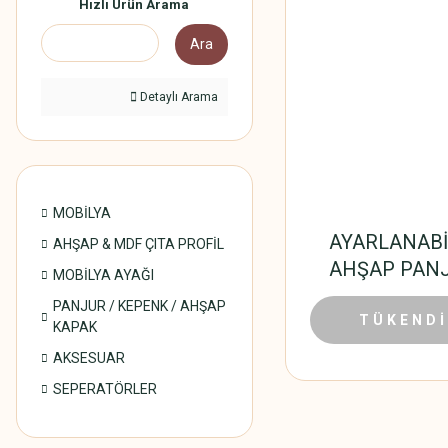
Hızlı Ürün Arama
Ara
Detaylı Arama
MOBİLYA
AYARLANABİ
AHŞAP & MDF ÇITA PROFİL
AHŞAP PAN
MOBİLYA AYAĞI
PANJUR / KEPENK / AHŞAP
0,01 TL
TÜKENDİ
KAPAK
AKSESUAR
SEPERATÖRLER