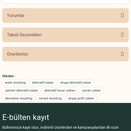
Yorumlar
Taksit Seçenekleri
Bu ürüne ilk yorumu siz yapın!
Önerileriniz
Yorum Yaz
Bu ürünün fiyat bilgisi, resim, ürün açıklamalarında ve diğer konularda
yetersiz gördüğünüz noktaları öneri formunu kullanarak tarafımıza
Etiketler :
iletebilirsiniz.
wood moulding
dekoratif çıtalar
ahşap dekoratif çıtalar
Görüş ve önerileriniz için teşekkür ederiz.
işlemeli dekoratif çıtalar
dekoratif duvar çıtaları
oymalı çıtalar
decorative moulding
carved moulding
ahşap profil çıtalar
Ürün resmi kalitesiz, bozuk veya görüntülenemiyor.
Ürün açıklamasında eksik bilgiler bulunuyor.
E-bülten
kayıt
Ürün bilgilerinde hatalar bulunuyor.
Ürün fiyatı diğer sitelerden daha pahalı.
Bültenimize kayıt olun, indirimli ürünlerden ve kampanyalardan ilk sizin