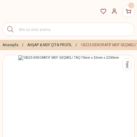
Anasayfa
AHŞAP & MDF ÇITA PROFİL
18223-DEKORATİF MDF GEÇMELİ
Yeni