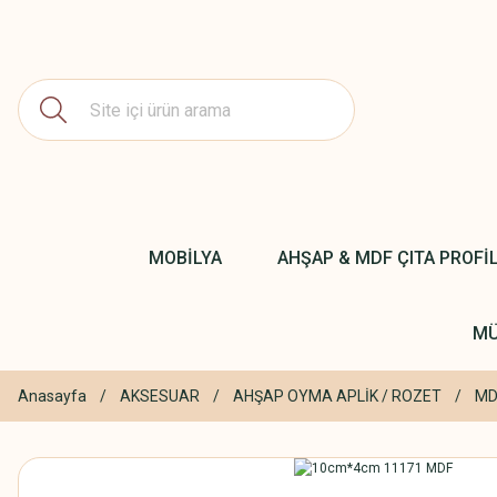
MOBİLYA
AHŞAP & MDF ÇITA PROFİ
MÜ
Anasayfa
AKSESUAR
AHŞAP OYMA APLİK / ROZET
MD