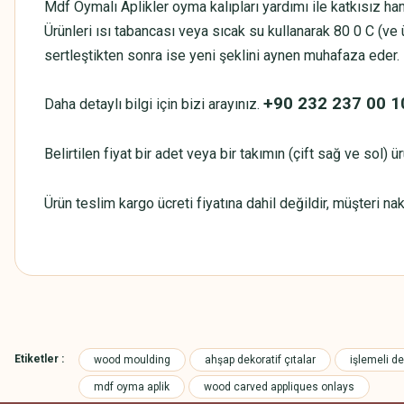
Mdf Oymalı Aplikler oyma kalıpları yardımı ile katkısız ham
Ürünleri ısı tabancası veya sıcak su kullanarak 80 0 C (ve 
sertleştikten sonra ise yeni şeklini aynen muhafaza eder.
+90 232 237 00 1
Daha detaylı bilgi için bizi arayınız.
Belirtilen fiyat bir adet veya bir takımın (çift sağ ve sol) 
Ürün teslim kargo ücreti fiyatına dahil değildir, müşteri na
Bu ürünün fiyat bilgisi, resim, ürün açıklamalarında ve diğer konularda
Görüş ve önerileriniz için teşekkür ederiz.
Etiketler :
wood moulding
ahşap dekoratif çıtalar
işlemeli de
Ürün resmi kalitesiz, bozuk veya görüntülenemiyor.
mdf oyma aplik
wood carved appliques onlays