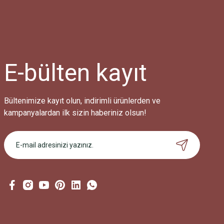
Ürün açıklamasında eksik bilgiler bulunuyor.
Ürün bilgilerinde hatalar bulunuyor.
Ürün fiyatı diğer sitelerden daha pahalı.
Bu ürüne benzer farklı alternatifler olmalı.
E-bülten
kayıt
Bültenimize kayıt olun, indirimli ürünlerden ve
kampanyalardan ilk sizin haberiniz olsun!