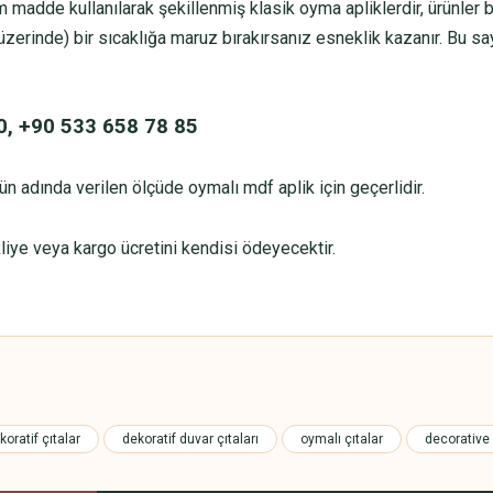
 madde kullanılarak şekillenmiş klasik oyma apliklerdir, ürünler bo
üzerinde) bir sıcaklığa maruz bırakırsanız esneklik kazanır. Bu sa
0, +90 533 658 78 85
ürün adında verilen ölçüde oymalı mdf aplik için geçerlidir.
kliye veya kargo ücretini kendisi ödeyecektir.
 yetersiz gördüğünüz noktaları öneri formunu kullanarak tarafımıza iletebilirsini
Bu ürüne ilk yorumu siz yapın!
koratif çıtalar
dekoratif duvar çıtaları
oymalı çıtalar
decorative