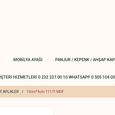
L
MOBİLYA AYAĞI
PANJUR / KEPENK / AHŞAP KA
ŞTERİ HİZMETLERİ 0 232 237 00 10 WHATSAPP 0 505 104 03
F APLİKLER
10cm*4cm 11171 MDF