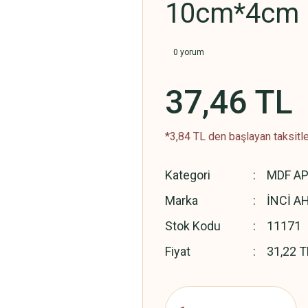
10cm*4cm 
0 yorum
37,46 TL
*3,84 TL den başlayan taksitle
Kategori
MDF AP
Marka
İNCİ A
Stok Kodu
11171
Fiyat
31,22 T