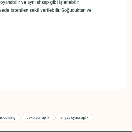
yanabilir ve aynı ahşap gibi işlenebilir.
yede istenilen şekil verilebilir. Soğuduktan ve
z.
 moulding
dekoratif aplik
ahşap oyma aplik