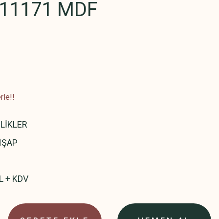
11171 MDF
rle!!
LİKLER
HŞAP
L + KDV