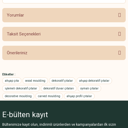
Yorumlar
Taksit Seçenekleri
Bu ürüne ilk yorumu siz yapın!
Önerileriniz
Yorum Yaz
Bu ürünün fiyat bilgisi, resim, ürün açıklamalarında ve diğer konularda
yetersiz gördüğünüz noktaları öneri formunu kullanarak tarafımıza
Etiketler :
iletebilirsiniz.
ahşap çıta
wood moulding
dekoratif çıtalar
ahşap dekoratif çıtalar
Görüş ve önerileriniz için teşekkür ederiz.
işlemeli dekoratif çıtalar
dekoratif duvar çıtaları
oymalı çıtalar
decorative moulding
carved moulding
ahşap profil çıtalar
Ürün resmi kalitesiz, bozuk veya görüntülenemiyor.
Ürün açıklamasında eksik bilgiler bulunuyor.
E-bülten
kayıt
Ürün bilgilerinde hatalar bulunuyor.
Ürün fiyatı diğer sitelerden daha pahalı.
Bültenimize kayıt olun, indirimli ürünlerden ve kampanyalardan ilk sizin