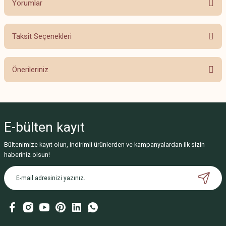
Yorumlar
Taksit Seçenekleri
Bu ürüne ilk yorumu siz yapın!
Önerileriniz
Yorum Yaz
Bu ürünün fiyat bilgisi, resim, ürün açıklamalarında ve diğer konularda
yetersiz gördüğünüz noktaları öneri formunu kullanarak tarafımıza
iletebilirsiniz.
E-bülten
kayıt
Görüş ve önerileriniz için teşekkür ederiz.
Bültenimize kayıt olun, indirimli ürünlerden ve kampanyalardan ilk sizin
Ürün resmi kalitesiz, bozuk veya görüntülenemiyor.
haberiniz olsun!
Ürün açıklamasında eksik bilgiler bulunuyor.
Ürün bilgilerinde hatalar bulunuyor.
Ürün fiyatı diğer sitelerden daha pahalı.
Bu ürüne benzer farklı alternatifler olmalı.