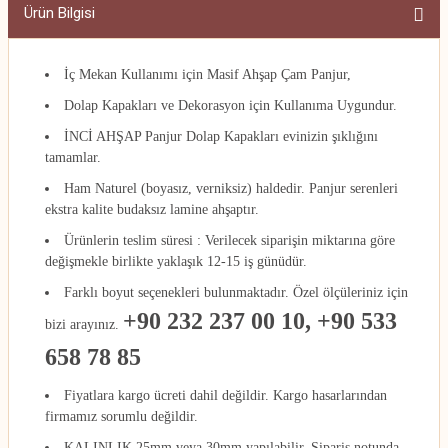
Ürün Bilgisi
İç Mekan Kullanımı için Masif Ahşap Çam Panjur,
Dolap Kapakları ve Dekorasyon için Kullanıma Uygundur.
İNCİ AHŞAP Panjur Dolap Kapak
ları evinizin şıklığını
tamamlar.
Ham Naturel (boyasız, verniksiz) haldedir. Panjur serenleri
ekstra kalite budaksız lamine ahşaptır.
Ürünlerin teslim süresi : Verilecek siparişin miktarına göre
değişmekle birlikte yaklaşık 12-15 iş günüdür.
Farklı boyut seçenekleri bulunmaktadır. Özel ölçüleriniz için
+90 232 237 00 10, +90 533
bizi arayınız.
658 78 85
Fiyatlara kargo ücreti dahil değildir. Kargo hasarlarından
firmamız sorumlu değildir.
KALINLIK 25mm veya 30mm yapılabilir. Sipariş notunda