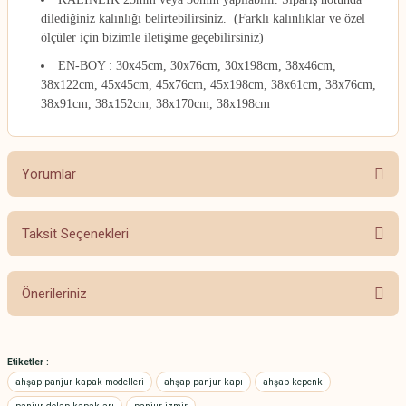
dilediğiniz kalınlığı belirtebilirsiniz. (Farklı kalınlıklar ve özel
ölçüler için bizimle iletişime geçebilirsiniz)
EN-BOY : 30x45cm, 30x76cm, 30x198cm, 38x46cm,
38x122cm, 45x45cm, 45x76cm, 45x198cm, 38x61cm, 38x76cm,
38x91cm, 38x152cm, 38x170cm, 38x198cm
Yorumlar
Taksit Seçenekleri
Bu ürüne ilk yorumu siz yapın!
Önerileriniz
Yorum Yaz
Bu ürünün fiyat bilgisi, resim, ürün açıklamalarında ve diğer konularda
yetersiz gördüğünüz noktaları öneri formunu kullanarak tarafımıza
Etiketler :
iletebilirsiniz.
ahşap panjur kapak modelleri
ahşap panjur kapı
ahşap kepenk
Görüş ve önerileriniz için teşekkür ederiz.