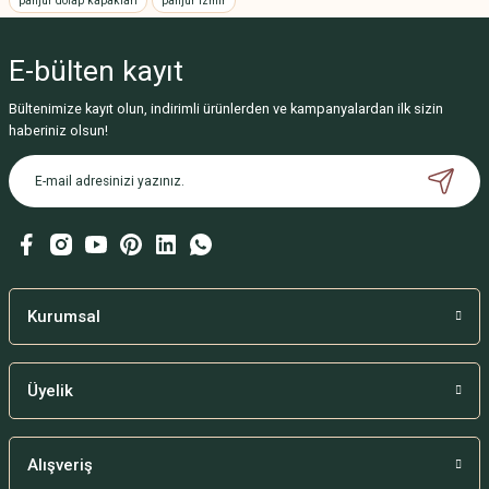
panjur dolap kapakları
panjur izmir
Ürün resmi kalitesiz, bozuk veya görüntülenemiyor.
E-bülten
kayıt
Ürün açıklamasında eksik bilgiler bulunuyor.
Ürün bilgilerinde hatalar bulunuyor.
Bültenimize kayıt olun, indirimli ürünlerden ve kampanyalardan ilk sizin
haberiniz olsun!
Ürün fiyatı diğer sitelerden daha pahalı.
Bu ürüne benzer farklı alternatifler olmalı.
Gönder
Kurumsal
Üyelik
Alışveriş