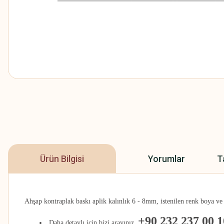
Ürün Bilgisi
Yorumlar
T
A
hşap kontraplak baskı aplik kalınlık 6 - 8mm, istenilen renk boya ve ci
+90 232 237 00 1
Daha detaylı için bizi arayınız.