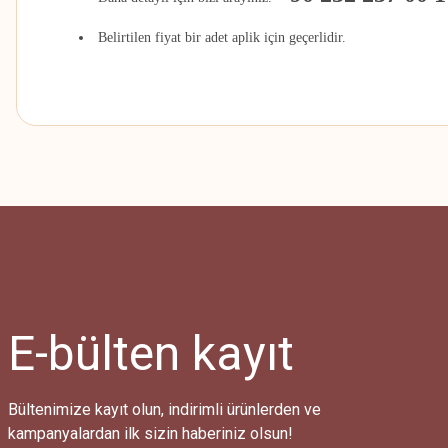
Belirtilen fiyat bir adet aplik için geçerlidir.
Bu ürünün fiyat bilgisi, resim, ürün açıklamalarında ve diğer konularda
Görüş ve önerileriniz için teşekkür ederiz.
Ürün resmi kalitesiz, bozuk veya görüntülenemiyor.
Ürün açıklamasında eksik bilgiler bulunuyor.
Ürün bilgilerinde hatalar bulunuyor.
Ürün fiyatı diğer sitelerden daha pahalı.
E-bülten
kayıt
Bu ürüne benzer farklı alternatifler olmalı.
Bültenimize kayıt olun, indirimli ürünlerden ve
kampanyalardan ilk sizin haberiniz olsun!