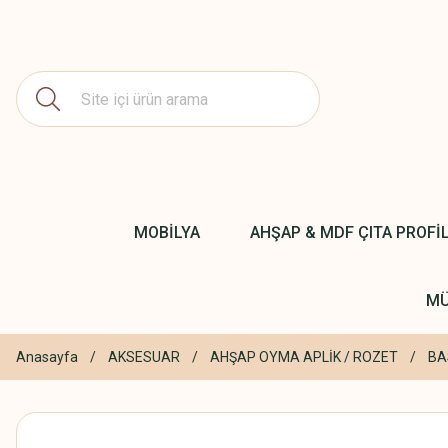
MOBİLYA
AHŞAP & MDF ÇITA PROFİ
MÜ
Anasayfa
AKSESUAR
AHŞAP OYMA APLİK / ROZET
BA