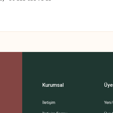
 yetersiz gördüğünüz noktaları öneri formunu kullanarak tarafımıza iletebilirsini
Bu ürüne ilk yorumu siz yapın!
Yorum Yaz
Kurumsal
Üye
İletişim
Yeni 