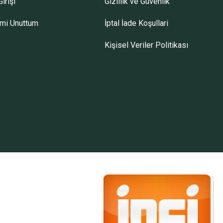
irişi
Gizlilik ve Güvenlik
emi Unuttum
İptal İade Koşullari
Kişisel Veriler Politikası