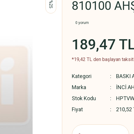
810100 AH
%25
0 yorum
189,47 T
*19,42 TL den başlayan taksitl
Kategori
BASKI 
Marka
İNCİ A
Stok Kodu
HPTVW
Fiyat
210,52 