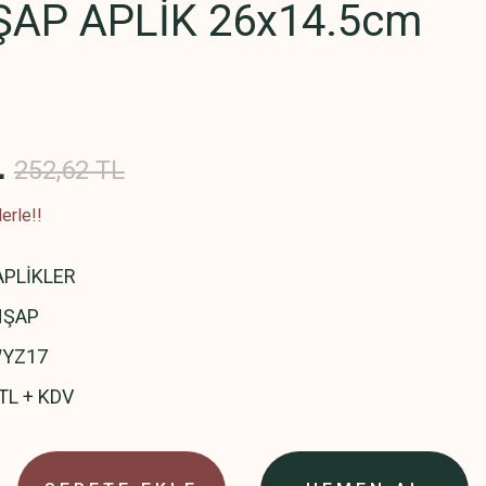
ŞAP APLİK 26x14.5cm
L
252,62 TL
erle!!
APLİKLER
HŞAP
YZ17
TL + KDV