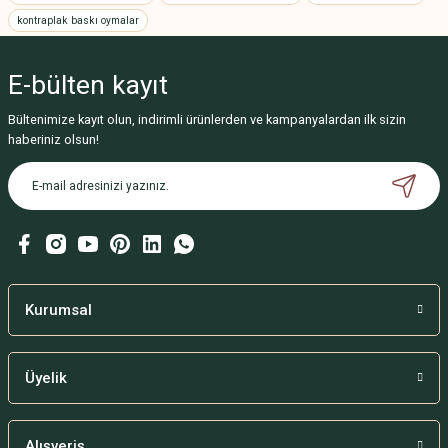
kontraplak baskı oymalar
Ürün resmi kalitesiz, bozuk veya görüntülenemiyor.
Ürün açıklamasında eksik bilgiler bulunuyor.
E-bülten
kayıt
Ürün bilgilerinde hatalar bulunuyor.
Ürün fiyatı diğer sitelerden daha pahalı.
Bültenimize kayıt olun, indirimli ürünlerden ve kampanyalardan ilk sizin
haberiniz olsun!
Bu ürüne benzer farklı alternatifler olmalı.
Gönder
Kurumsal
Üyelik
Alışveriş