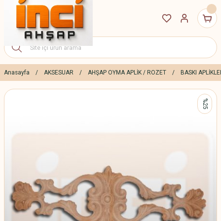
Anasayfa
AKSESUAR
AHŞAP OYMA APLİK / ROZET
BASKI APLİKLE
%25