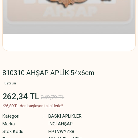
810310 AHŞAP APLİK 54x6cm
0 yorum
262,34 TL
349,79 TL
*26,89 TL den başlayan taksitlerle!!
Kategori
BASKI APLİKLER
Marka
İNCİ AHŞAP
Stok Kodu
HPTVWYZ38