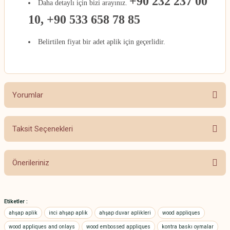
+90 232 237 00
Daha detaylı için bizi arayınız.
10, +90 533 658 78 85
Belirtilen fiyat bir adet aplik için geçerlidir.
Yorumlar
Taksit Seçenekleri
Bu ürüne ilk yorumu siz yapın!
Önerileriniz
Yorum Yaz
Bu ürünün fiyat bilgisi, resim, ürün açıklamalarında ve diğer konularda
yetersiz gördüğünüz noktaları öneri formunu kullanarak tarafımıza
Etiketler :
iletebilirsiniz.
ahşap aplik
inci ahşap aplik
ahşap duvar aplikleri
wood appliques
Görüş ve önerileriniz için teşekkür ederiz.
wood appliques and onlays
wood embossed appliques
kontra baskı oymalar