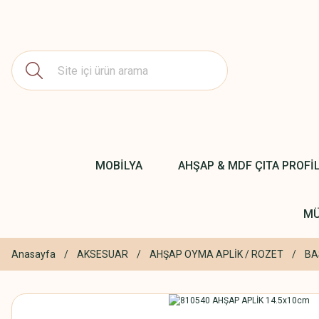
MOBİLYA
AHŞAP & MDF ÇITA PROFİ
MÜ
Anasayfa
AKSESUAR
AHŞAP OYMA APLİK / ROZET
BA