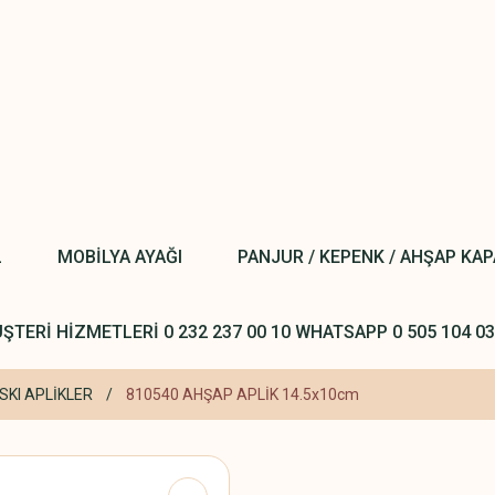
L
MOBİLYA AYAĞI
PANJUR / KEPENK / AHŞAP KA
ŞTERİ HİZMETLERİ 0 232 237 00 10 WHATSAPP 0 505 104 03
SKI APLİKLER
810540 AHŞAP APLİK 14.5x10cm