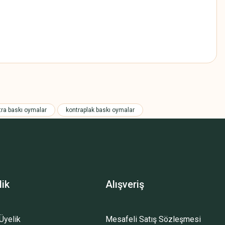
z.
tra baskı oymalar
kontraplak baskı oymalar
lik
Alışveriş
Üyelik
Mesafeli Satış Sözleşmesi