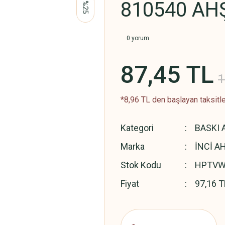
810540 AH
%25
0 yorum
87,45 TL
1
*8,96 TL den başlayan taksitle
Kategori
BASKI 
Marka
İNCİ A
Stok Kodu
HPTVW
Fiyat
97,16 T