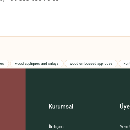
 yetersiz gördüğünüz noktaları öneri formunu kullanarak tarafımıza iletebilirsini
Bu ürüne ilk yorumu siz yapın!
ues
wood appliques and onlays
wood embossed appliques
kon
Yorum Yaz
Kurumsal
Üye
İletişim
Yeni 