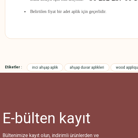
Belirtilen fiyat bir adet aplik için geçerlidir.
Bu ürünün fiyat bilgisi, resim, ürün açıklamalarında ve diğer konularda
Görüş ve önerileriniz için teşekkür ederiz.
Etiketler :
inci ahşap aplik
ahşap duvar aplikleri
wood appliq
Ürün resmi kalitesiz, bozuk veya görüntülenemiyor.
Ürün açıklamasında eksik bilgiler bulunuyor.
Ürün bilgilerinde hatalar bulunuyor.
Ürün fiyatı diğer sitelerden daha pahalı.
Bu ürüne benzer farklı alternatifler olmalı.
E-bülten
kayıt
Bültenimize kayıt olun, indirimli ürünlerden ve