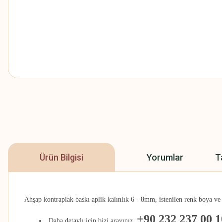
Ürün Bilgisi
Yorumlar
T
Ahşap kontraplak baskı aplik kalınlık 6 - 8mm, istenilen renk boya ve cil
+90 232 237 00 1
Daha detaylı için bizi arayınız.