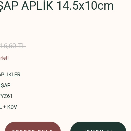
ŞAP APLİK 14.5x10cm
16,60 TL
rle!!
APLİKLER
HŞAP
YZ61
L + KDV