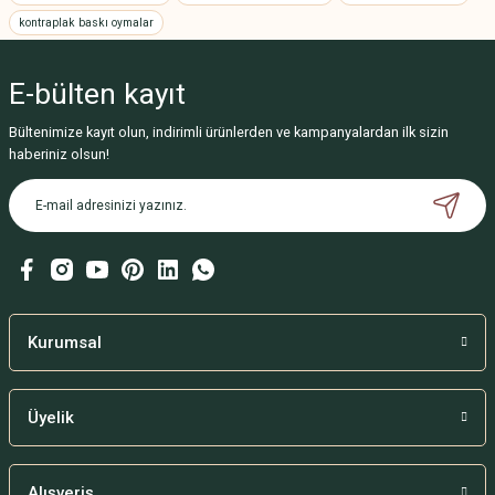
kontraplak baskı oymalar
Ürün resmi kalitesiz, bozuk veya görüntülenemiyor.
Ürün açıklamasında eksik bilgiler bulunuyor.
E-bülten
kayıt
Ürün bilgilerinde hatalar bulunuyor.
Ürün fiyatı diğer sitelerden daha pahalı.
Bültenimize kayıt olun, indirimli ürünlerden ve kampanyalardan ilk sizin
haberiniz olsun!
Bu ürüne benzer farklı alternatifler olmalı.
Gönder
Kurumsal
Üyelik
Alışveriş