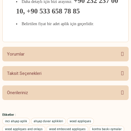
+90 232 237 00
Daha detaylı için bizi arayınız.
10, +90 533 658 78 85
Belirtilen fiyat bir adet aplik için geçerlidir.
Yorumlar
Taksit Seçenekleri
Bu ürüne ilk yorumu siz yapın!
Önerileriniz
Yorum Yaz
Bu ürünün fiyat bilgisi, resim, ürün açıklamalarında ve diğer konularda
yetersiz gördüğünüz noktaları öneri formunu kullanarak tarafımıza
Etiketler :
iletebilirsiniz.
inci ahşap aplik
ahşap duvar aplikleri
wood appliques
Görüş ve önerileriniz için teşekkür ederiz.
wood appliques and onlays
wood embossed appliques
kontra baskı oymalar