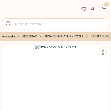
Anasayfa
AKSESUAR
AHŞAP OYMA APLİK / ROZET
BASKI APLİKLE
%25