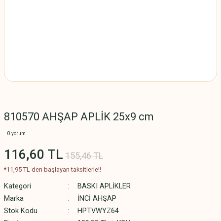
810570 AHŞAP APLİK 25x9 cm
0 yorum
116,60 TL
155,46 TL
*11,95 TL den başlayan taksitlerle!!
Kategori
BASKI APLİKLER
Marka
İNCİ AHŞAP
Stok Kodu
HPTVWYZ64