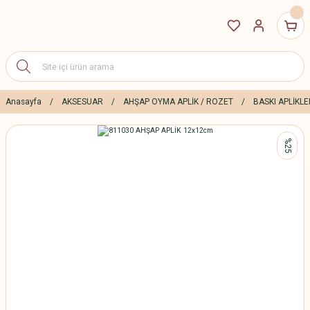
Anasayfa
AKSESUAR
AHŞAP OYMA APLİK / ROZET
BASKI APLİKLE
%25