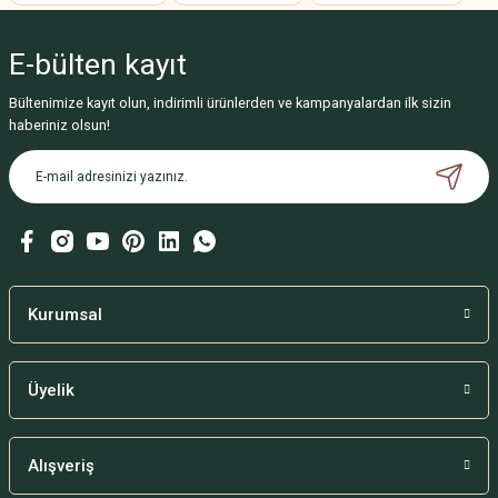
Ürün resmi kalitesiz, bozuk veya görüntülenemiyor.
E-bülten
kayıt
Ürün açıklamasında eksik bilgiler bulunuyor.
Ürün bilgilerinde hatalar bulunuyor.
Bültenimize kayıt olun, indirimli ürünlerden ve kampanyalardan ilk sizin
haberiniz olsun!
Ürün fiyatı diğer sitelerden daha pahalı.
Bu ürüne benzer farklı alternatifler olmalı.
Gönder
Kurumsal
Üyelik
Alışveriş