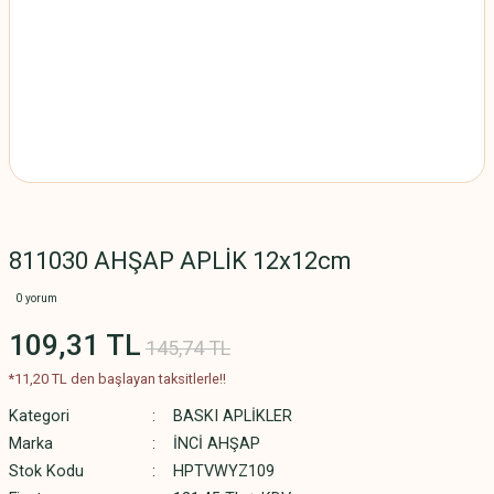
811030 AHŞAP APLİK 12x12cm
0 yorum
109,31 TL
145,74 TL
*11,20 TL den başlayan taksitlerle!!
Kategori
BASKI APLİKLER
Marka
İNCİ AHŞAP
Stok Kodu
HPTVWYZ109