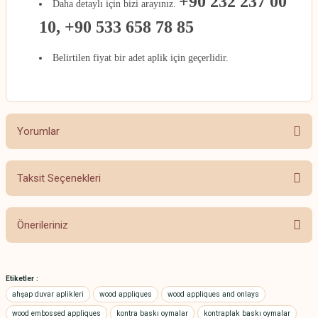
+90 232 237 00
Daha detaylı için bizi arayınız.
10, +90 533 658 78 85
Belirtilen fiyat bir adet aplik için geçerlidir.
Yorumlar
Taksit Seçenekleri
Bu ürüne ilk yorumu siz yapın!
Önerileriniz
Yorum Yaz
Bu ürünün fiyat bilgisi, resim, ürün açıklamalarında ve diğer konularda
yetersiz gördüğünüz noktaları öneri formunu kullanarak tarafımıza
Etiketler :
iletebilirsiniz.
ahşap duvar aplikleri
wood appliques
wood appliques and onlays
Görüş ve önerileriniz için teşekkür ederiz.
wood embossed appliques
kontra baskı oymalar
kontraplak baskı oymalar