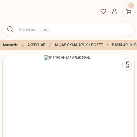
Anasayfa
AKSESUAR
AHŞAP OYMA APLİK / ROZET
BASKI APLİKLE
%25