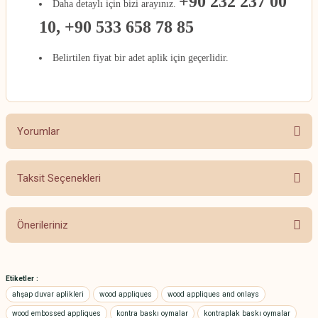
+90 232 237 00
Daha detaylı için bizi arayınız.
10, +90 533 658 78 85
Belirtilen fiyat bir adet aplik için geçerlidir.
Yorumlar
Taksit Seçenekleri
Bu ürüne ilk yorumu siz yapın!
Önerileriniz
Yorum Yaz
Bu ürünün fiyat bilgisi, resim, ürün açıklamalarında ve diğer konularda
yetersiz gördüğünüz noktaları öneri formunu kullanarak tarafımıza
Etiketler :
iletebilirsiniz.
ahşap duvar aplikleri
wood appliques
wood appliques and onlays
Görüş ve önerileriniz için teşekkür ederiz.
wood embossed appliques
kontra baskı oymalar
kontraplak baskı oymalar