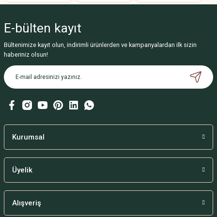
Ürün resmi kalitesiz, bozuk veya görüntülenemiyor.
E-bülten
kayıt
Ürün açıklamasında eksik bilgiler bulunuyor.
Ürün bilgilerinde hatalar bulunuyor.
Bültenimize kayıt olun, indirimli ürünlerden ve kampanyalardan ilk sizin
haberiniz olsun!
Ürün fiyatı diğer sitelerden daha pahalı.
Bu ürüne benzer farklı alternatifler olmalı.
Gönder
Kurumsal
Üyelik
Alışveriş