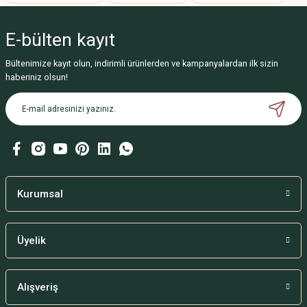
Ürün resmi kalitesiz, bozuk veya görüntülenemiyor.
E-bülten
kayıt
Ürün açıklamasında eksik bilgiler bulunuyor.
Ürün bilgilerinde hatalar bulunuyor.
Bültenimize kayıt olun, indirimli ürünlerden ve kampanyalardan ilk sizin
haberiniz olsun!
Ürün fiyatı diğer sitelerden daha pahalı.
Bu ürüne benzer farklı alternatifler olmalı.
Gönder
Kurumsal
Üyelik
Alışveriş