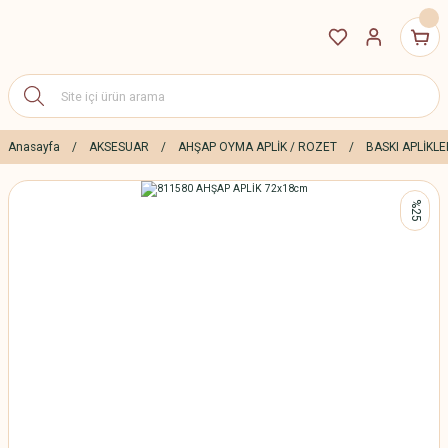
Anasayfa
AKSESUAR
AHŞAP OYMA APLİK / ROZET
BASKI APLİKLE
%25