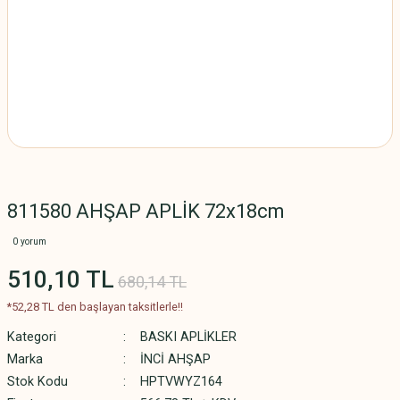
811580 AHŞAP APLİK 72x18cm
0 yorum
510,10 TL
680,14 TL
*52,28 TL den başlayan taksitlerle!!
Kategori
BASKI APLİKLER
Marka
İNCİ AHŞAP
Stok Kodu
HPTVWYZ164