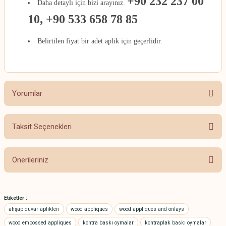
+90 232 237 00
Daha detaylı için bizi arayınız.
10, +90 533 658 78 85
Belirtilen fiyat bir adet aplik için geçerlidir.
Yorumlar
Taksit Seçenekleri
Bu ürüne ilk yorumu siz yapın!
Önerileriniz
Yorum Yaz
Bu ürünün fiyat bilgisi, resim, ürün açıklamalarında ve diğer konularda
yetersiz gördüğünüz noktaları öneri formunu kullanarak tarafımıza
Etiketler :
iletebilirsiniz.
ahşap duvar aplikleri
wood appliques
wood appliques and onlays
Görüş ve önerileriniz için teşekkür ederiz.
wood embossed appliques
kontra baskı oymalar
kontraplak baskı oymalar