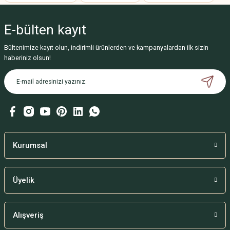
Ürün resmi kalitesiz, bozuk veya görüntülenemiyor.
E-bülten
kayıt
Ürün açıklamasında eksik bilgiler bulunuyor.
Ürün bilgilerinde hatalar bulunuyor.
Bültenimize kayıt olun, indirimli ürünlerden ve kampanyalardan ilk sizin
haberiniz olsun!
Ürün fiyatı diğer sitelerden daha pahalı.
Bu ürüne benzer farklı alternatifler olmalı.
Gönder
Kurumsal
Üyelik
Alışveriş