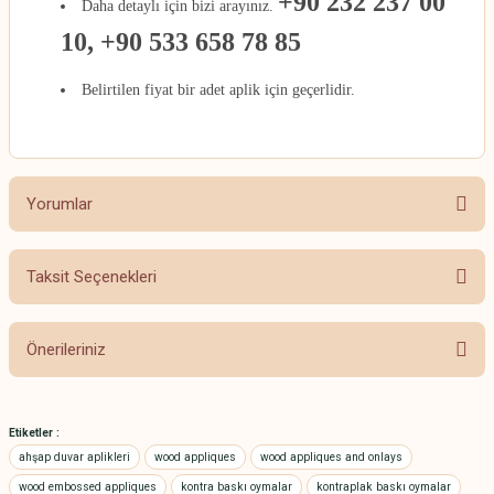
+90 232 237 00
Daha detaylı için bizi arayınız.
10, +90 533 658 78 85
Belirtilen fiyat bir adet aplik için geçerlidir.
Yorumlar
Taksit Seçenekleri
Bu ürüne ilk yorumu siz yapın!
Önerileriniz
Yorum Yaz
Bu ürünün fiyat bilgisi, resim, ürün açıklamalarında ve diğer konularda
yetersiz gördüğünüz noktaları öneri formunu kullanarak tarafımıza
Etiketler :
iletebilirsiniz.
ahşap duvar aplikleri
wood appliques
wood appliques and onlays
Görüş ve önerileriniz için teşekkür ederiz.
wood embossed appliques
kontra baskı oymalar
kontraplak baskı oymalar