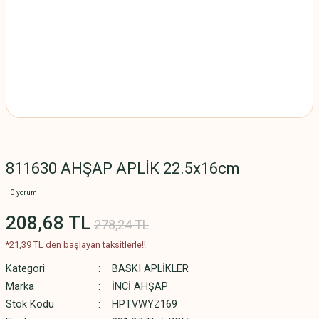
811630 AHŞAP APLİK 22.5x16cm
0 yorum
208,68 TL
278,24 TL
*21,39 TL den başlayan taksitlerle!!
Kategori
BASKI APLİKLER
Marka
İNCİ AHŞAP
Stok Kodu
HPTVWYZ169