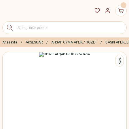
Anasayfa
AKSESUAR
AHŞAP OYMA APLİK / ROZET
BASKI APLİKLE
%25