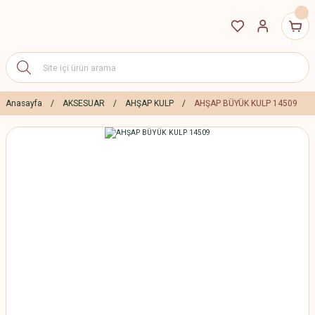
Anasayfa
AKSESUAR
AHŞAP KULP
AHŞAP BÜYÜK KULP 14509