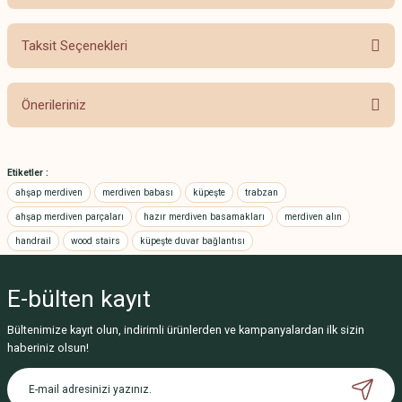
Taksit Seçenekleri
Bu ürüne ilk yorumu siz yapın!
Önerileriniz
Yorum Yaz
Bu ürünün fiyat bilgisi, resim, ürün açıklamalarında ve diğer konularda
yetersiz gördüğünüz noktaları öneri formunu kullanarak tarafımıza
Etiketler :
iletebilirsiniz.
ahşap merdiven
merdiven babası
küpeşte
trabzan
Görüş ve önerileriniz için teşekkür ederiz.
ahşap merdiven parçaları
hazır merdiven basamakları
merdiven alın
handrail
wood stairs
küpeşte duvar bağlantısı
Ürün resmi kalitesiz, bozuk veya görüntülenemiyor.
Ürün açıklamasında eksik bilgiler bulunuyor.
E-bülten
kayıt
Ürün bilgilerinde hatalar bulunuyor.
Ürün fiyatı diğer sitelerden daha pahalı.
Bültenimize kayıt olun, indirimli ürünlerden ve kampanyalardan ilk sizin
haberiniz olsun!
Bu ürüne benzer farklı alternatifler olmalı.