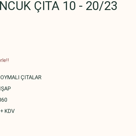
CUK ÇITA 10 - 20/23
rle!!
OYMALI ÇITALAR
HŞAP
360
 + KDV