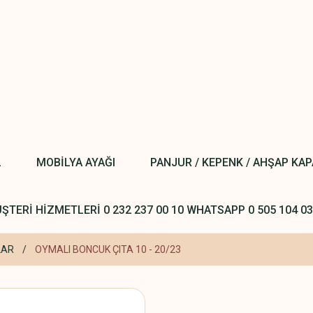
L
MOBİLYA AYAĞI
PANJUR / KEPENK / AHŞAP KA
ŞTERİ HİZMETLERİ 0 232 237 00 10 WHATSAPP 0 505 104 03
LAR
OYMALI BONCUK ÇITA 10 - 20/23