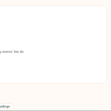
ş metresi 3mt dir.
z.
uldings