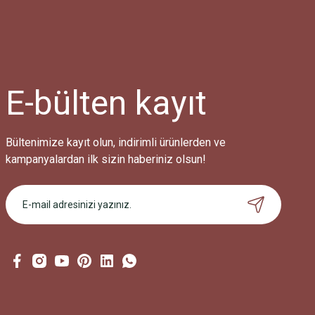
Ürün resmi kalitesiz, bozuk veya görüntülenemiyor.
Ürün açıklamasında eksik bilgiler bulunuyor.
Ürün bilgilerinde hatalar bulunuyor.
Ürün fiyatı diğer sitelerden daha pahalı.
Bu ürüne benzer farklı alternatifler olmalı.
E-bülten
kayıt
Bültenimize kayıt olun, indirimli ürünlerden ve
kampanyalardan ilk sizin haberiniz olsun!