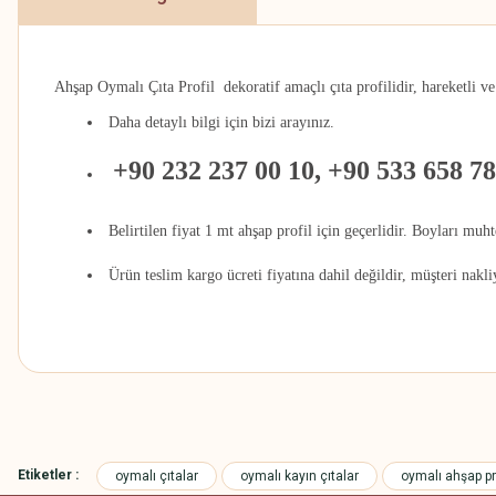
Ahşap Oymalı Çıta Profil dekoratif amaçlı çıta profilidir
, hareketli v
Daha detaylı bilgi için bizi arayınız.
+90 232 237 00 10, +90 533 658 78
Belirtilen fiyat 1 mt ahşap profil için geçerlidir. Boyları muh
Ürün teslim kargo ücreti fiyatına dahil değildir, müşteri nakl
Bu ürünün fiyat bilgisi, resim, ürün açıklamalarında ve diğer konularda
Görüş ve önerileriniz için teşekkür ederiz.
Etiketler :
oymalı çıtalar
oymalı kayın çıtalar
oymalı ahşap pro