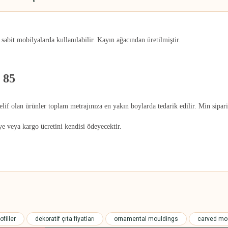
e sabit mobilyalarda kullanılabilir. Kayın ağacından üretilmiştir.
 85
telif olan ürünler toplam metrajınıza en yakın boylarda tedarik edilir. Min sipari
iye veya kargo ücretini kendisi ödeyecektir.
 yetersiz gördüğünüz noktaları öneri formunu kullanarak tarafımıza iletebilirsini
Bu ürüne ilk yorumu siz yapın!
filler
dekoratif çıta fiyatları
ornamental mouldings
carved mo