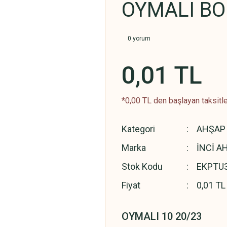
OYMALI BON
0 yorum
0,01 TL
*0,00 TL den başlayan taksitle
Kategori
AHŞAP 
Marka
İNCİ A
Stok Kodu
EKPTU
Fiyat
0,01 TL
OYMALI 10 20/23