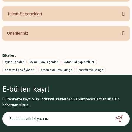
Taksit Seçenekleri
Bu ürüne ilk yorumu siz yapın!
Önerileriniz
Yorum Yaz
Bu ürünün fiyat bilgisi, resim, ürün açıklamalarında ve diğer konularda
yetersiz gördüğünüz noktaları öneri formunu kullanarak tarafımıza
Etiketler :
iletebilirsiniz.
oymalı çıtalar
oymalı kayın çıtalar
oymalı ahşap profiller
Görüş ve önerileriniz için teşekkür ederiz.
dekoratif çıta fiyatları
ornamental mouldings
carved mouldings
Ürün resmi kalitesiz, bozuk veya görüntülenemiyor.
E-bülten
kayıt
Ürün açıklamasında eksik bilgiler bulunuyor.
Ürün bilgilerinde hatalar bulunuyor.
Bültenimize kayıt olun, indirimli ürünlerden ve kampanyalardan ilk sizin
haberiniz olsun!
Ürün fiyatı diğer sitelerden daha pahalı.
Bu ürüne benzer farklı alternatifler olmalı.