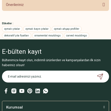
Önerileriniz
Yorum Yaz
Bu ürünün fiyat bilgisi, resim, ürün açıklamalarında ve diğer konularda
yetersiz gördüğünüz noktaları öneri formunu kullanarak tarafımıza
Etiketler :
iletebilirsiniz.
oymalı çıtalar
oymalı kayın çıtalar
oymalı ahşap profiller
Görüş ve önerileriniz için teşekkür ederiz.
dekoratif çıta fiyatları
ornamental mouldings
carved mouldings
Ürün resmi kalitesiz, bozuk veya görüntülenemiyor.
E-bülten
kayıt
Ürün açıklamasında eksik bilgiler bulunuyor.
Ürün bilgilerinde hatalar bulunuyor.
Bültenimize kayıt olun, indirimli ürünlerden ve kampanyalardan ilk sizin
haberiniz olsun!
Ürün fiyatı diğer sitelerden daha pahalı.
Bu ürüne benzer farklı alternatifler olmalı.
Gönder
Kurumsal