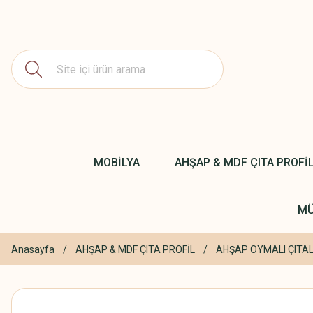
MOBİLYA
AHŞAP & MDF ÇITA PROFİ
MÜ
Anasayfa
AHŞAP & MDF ÇITA PROFİL
AHŞAP OYMALI ÇITA