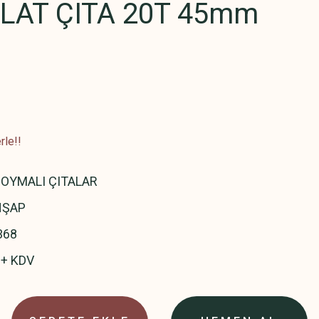
LAT ÇITA 20T 45mm
rle!!
OYMALI ÇITALAR
HŞAP
368
 + KDV