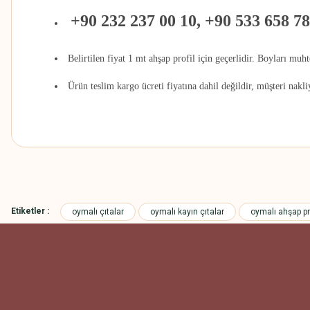
+90 232 237 00 10, +90 533 658 78
Belirtilen fiyat 1 mt ahşap profil için geçerlidir. Boyları muh
Ürün teslim kargo ücreti fiyatına dahil değildir, müşteri nakl
Bu ürünün fiyat bilgisi, resim, ürün açıklamalarında ve diğer konularda
Görüş ve önerileriniz için teşekkür ederiz.
Etiketler :
oymalı çıtalar
oymalı kayın çıtalar
oymalı ahşap pro
Ürün resmi kalitesiz, bozuk veya görüntülenemiyor.
Ürün açıklamasında eksik bilgiler bulunuyor.
Ürün bilgilerinde hatalar bulunuyor.
Ürün fiyatı diğer sitelerden daha pahalı.
Bu ürüne benzer farklı alternatifler olmalı.