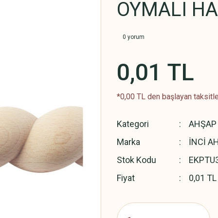
OYMALI HA
0 yorum
0,01 TL
*0,00 TL den başlayan taksitle
Kategori
AHŞAP 
Marka
İNCİ A
Stok Kodu
EKPTU
Fiyat
0,01 TL