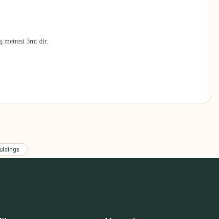
ş metresi 3mt dir.
z.
uldings