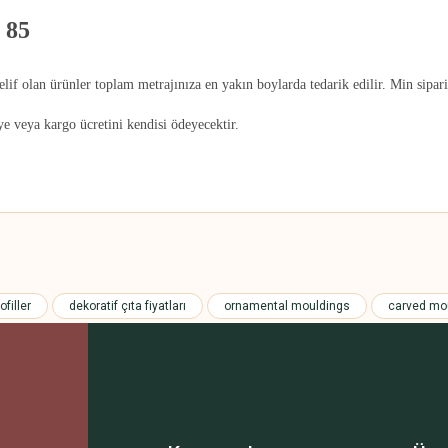
 85
telif olan ürünler toplam metrajınıza en yakın boylarda tedarik edilir. Min sipari
iye veya kargo ücretini kendisi ödeyecektir.
 yetersiz gördüğünüz noktaları öneri formunu kullanarak tarafımıza iletebilirsini
Bu ürüne ilk yorumu siz yapın!
filler
dekoratif çıta fiyatları
ornamental mouldings
carved mo
Yorum Yaz