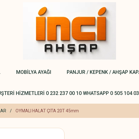
L
MOBİLYA AYAĞI
PANJUR / KEPENK / AHŞAP KA
ŞTERİ HİZMETLERİ 0 232 237 00 10 WHATSAPP 0 505 104 03
LAR
OYMALI HALAT ÇITA 20T 45mm