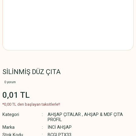
SİLİNMİŞ DÜZ ÇITA
0 yorum
0,01 TL
*0,00 TL den başlayan taksitlerle!!
Kategori
AHŞAP ÇITALAR
,
AHŞAP & MDF ÇITA
PROFİL
Marka
İNCİ AHŞAP
Stok Kodu
BCGLPTX33