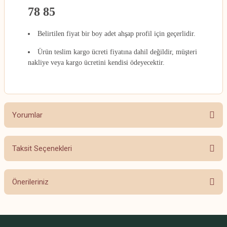
78 85
Belirtilen fiyat bir boy adet ahşap profil için geçerlidir.
Ürün teslim kargo ücreti fiyatına dahil değildir, müşteri
nakliye veya kargo ücretini kendisi ödeyecektir.
Yorumlar
Taksit Seçenekleri
Bu ürüne ilk yorumu siz yapın!
Önerileriniz
Yorum Yaz
Bu ürünün fiyat bilgisi, resim, ürün açıklamalarında ve diğer konularda
yetersiz gördüğünüz noktaları öneri formunu kullanarak tarafımıza