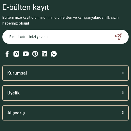
iletebilirsiniz.
E-bülten
kayıt
Görüş ve önerileriniz için teşekkür ederiz.
Bültenimize kayıt olun, indirimli ürünlerden ve kampanyalardan ilk sizin
Ürün resmi kalitesiz, bozuk veya görüntülenemiyor.
haberiniz olsun!
Ürün açıklamasında eksik bilgiler bulunuyor.
Ürün bilgilerinde hatalar bulunuyor.
Ürün fiyatı diğer sitelerden daha pahalı.
Bu ürüne benzer farklı alternatifler olmalı.
Kurumsal
Üyelik
Gönder
Alışveriş