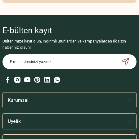
Bu ürünün fiyat bilgisi, resim, ürün açıklamalarında ve diğer konularda
yetersiz gördüğünüz noktaları öneri formunu kullanarak tarafımıza
iletebilirsiniz.
E-bülten
kayıt
Görüş ve önerileriniz için teşekkür ederiz.
Bültenimize kayıt olun, indirimli ürünlerden ve kampanyalardan ilk sizin
Ürün resmi kalitesiz, bozuk veya görüntülenemiyor.
haberiniz olsun!
Ürün açıklamasında eksik bilgiler bulunuyor.
Ürün bilgilerinde hatalar bulunuyor.
Ürün fiyatı diğer sitelerden daha pahalı.
Bu ürüne benzer farklı alternatifler olmalı.
Kurumsal
Üyelik
Gönder