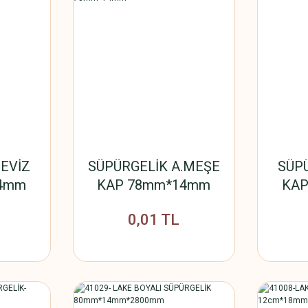
EVİZ
SÜPÜRGELİK A.MEŞE
SÜP
4mm
KAP 78mm*14mm
KA
0,01 TL