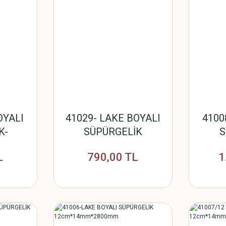
OYALI
41029- LAKE BOYALI
4100
K-
SÜPÜRGELİK
S
800mm
80mm*14mm*2800mm
12cm
L
790,00 TL
1