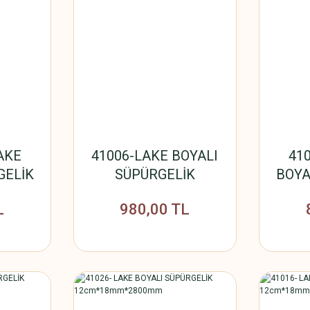
LAKE
41006-LAKE BOYALI
410
GELİK
SÜPÜRGELİK
BOYA
800mm
12cm*14mm*2800mm
12cm
L
980,00 TL