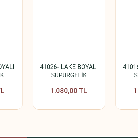
OYALI
41026- LAKE BOYALI
4101
İK
SÜPÜRGELİK
S
2800
12cm*18mm*2800mm
12cm
TL
1.080,00 TL
1