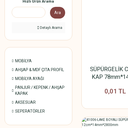
Hızlı Ürün Arama
Ara
Detaylı Arama
MOBİLYA
SÜPÜRGELİK C
AHŞAP & MDF ÇITA PROFİL
KAP 78mm*1
MOBİLYA AYAĞI
PANJUR / KEPENK / AHŞAP
0,01 TL
KAPAK
AKSESUAR
SEPERATÖRLER