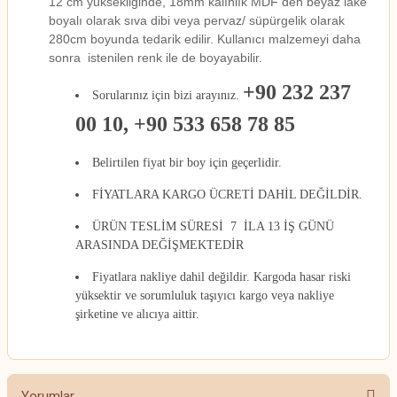
12 cm yüksekliğinde, 18mm kalınlık MDF den beyaz lake
boyalı olarak sıva dibi veya pervaz/ süpürgelik olarak
280cm boyunda tedarik edilir. Kullanıcı malzemeyi daha
sonra istenilen renk ile de boyayabilir.
+90 232 237
Sorularınız için bizi arayınız.
00 10, +90 533 658 78 85
Belirtilen fiyat bir boy için geçerlidir.
FİYATLARA KARGO ÜCRETİ DAHİL DEĞİLDİR.
ÜRÜN TESLİM SÜRESİ 7 İLA 13 İŞ GÜNÜ
ARASINDA DEĞİŞMEKTEDİR
Fiyatlara nakliye dahil değildir. Kargoda hasar riski
yüksektir ve sorumluluk taşıyıcı kargo veya nakliye
şirketine ve alıcıya aittir.
Yorumlar